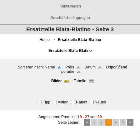
Kontaktieren
Geschäftsbedingungen
Ersatzteile Blata-Blatino - Seite 3
Home
Ersatzteile Blata-Blatino
Ersatzteile Blata-Blatino
Sortieren nach:
Name
Preis
Datum
Odporúčané
poradie
Bilder
Tabelle
Tipp
Aktion
Rabatt
Neues
Angesehene Produkte
19 - 27
von
39
«
1
2
3
4
5
»
Seite zeigen: