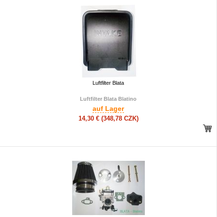
Luftfilter Blata
Luftfilter Blata Blatino
auf Lager
14,30 €
(348,78 CZK)