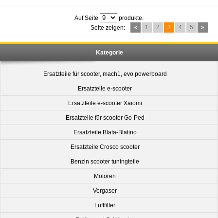
Auf Seite
produkte.
«
1
2
3
4
5
»
Seite zeigen:
Kategorie
Ersatzteile für scooter, mach1, evo powerboard
Ersatzteile e-scooter
Ersatzteile e-scooter Xaiomi
Ersatzteile für scooter Go-Ped
Ersatzteile Blata-Blatino
Ersatzteile Crosco scooter
Benzin scooter tuningteile
Motoren
Vergaser
Luftfilter