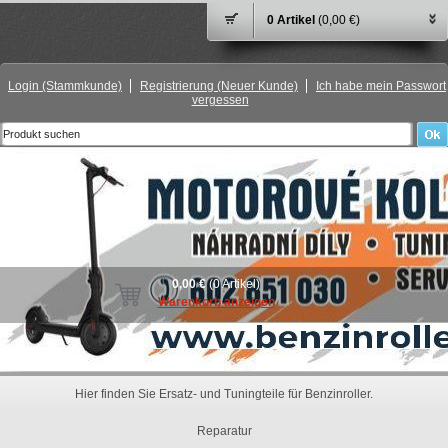
0 Artikel
(0,00 €)
Login
(Stammkunde)
Registrierung
(Neuer Kunde)
Ich habe mein Passwort
vergessen
0,00 €
(0 Artikel)
Warenkorb anzeigen
Hier finden Sie Ersatz- und Tuningteile für Benzinroller.
Reparatur