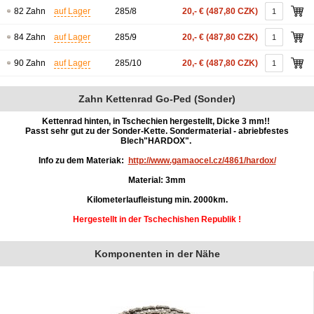
82 Zahn
auf Lager
285/8
20,- €
(487,80 CZK)
84 Zahn
auf Lager
285/9
20,- €
(487,80 CZK)
90 Zahn
auf Lager
285/10
20,- €
(487,80 CZK)
Zahn Kettenrad Go-Ped (Sonder)
Kettenrad hinten, in Tschechien hergestellt, Dicke 3 mm!!
Passt sehr gut zu der Sonder-Kette. Sondermaterial - abriebfestes
Blech"HARDOX".
Info zu dem Materiak:
http://www.gamaocel.cz/4861/hardox/
Material: 3mm
Kilometerlaufleistung min. 2000km.
Hergestellt in der Tschechishen Republik !
Komponenten in der Nähe