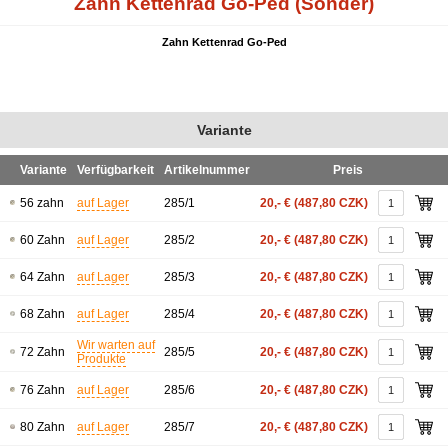
Zahn Kettenrad Go-Ped (Sonder)
Zahn Kettenrad Go-Ped
Variante
Variante
Verfügbarkeit
Artikelnummer
Preis
56 zahn
auf Lager
285/1
20,- €
(487,80 CZK)
60 Zahn
auf Lager
285/2
20,- €
(487,80 CZK)
64 Zahn
auf Lager
285/3
20,- €
(487,80 CZK)
68 Zahn
auf Lager
285/4
20,- €
(487,80 CZK)
Wir warten auf
72 Zahn
285/5
20,- €
(487,80 CZK)
Produkte
76 Zahn
auf Lager
285/6
20,- €
(487,80 CZK)
80 Zahn
auf Lager
285/7
20,- €
(487,80 CZK)