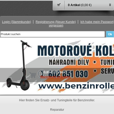
0 Artikel
(0,00 €)
Login
(Stammkunde)
Registrierung
(Neuer Kunde)
Ich habe mein Passwort
vergessen
0,00 €
(0 Artikel)
Warenkorb anzeigen
Hier finden Sie Ersatz- und Tuningteile für Benzinroller.
Reparatur