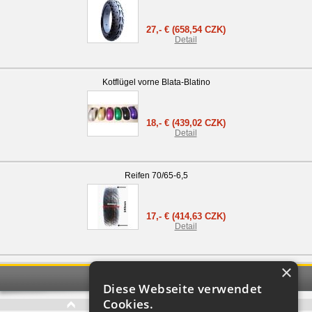
27,- €
(658,54 CZK)
Detail
Kotflügel vorne Blata-Blatino
18,- €
(439,02 CZK)
Detail
Reifen 70/65-6,5
17,- €
(414,63 CZK)
Detail
×
Empfohlene Produkte
Diese Webseite verwendet
Cookies.