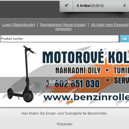
0 Artikel
(0,00 €)
Login
(Stammkunde)
Registrierung
(Neuer Kunde)
Ich habe mein Passwort
vergessen
0,00 €
(0 Artikel)
Warenkorb anzeigen
Hier finden Sie Ersatz- und Tuningteile für Benzinroller.
Reparatur