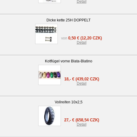
Detail
Dicke kette 25H DOPPELT
0,50 €
(12,20 CZK)
von
Detail
Kotflügel vorne Blata-Blatino
18,- €
(439,02 CZK)
Detail
Vollreifen 10x2,5
27,- €
(658,54 CZK)
Detail