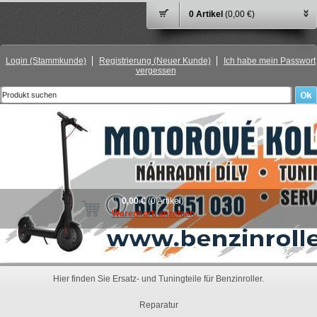
0 Artikel
(0,00 €)
Login
(Stammkunde)
Registrierung
(Neuer Kunde)
Ich habe mein Passwort
vergessen
0,00 €
(0 Artikel)
Warenkorb anzeigen
Hier finden Sie Ersatz- und Tuningteile für Benzinroller.
Reparatur