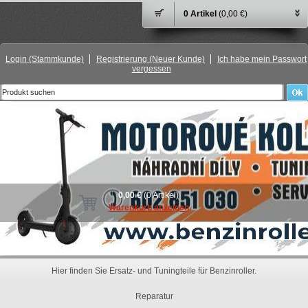
0 Artikel
(0,00 €)
Login
(Stammkunde)
Registrierung
(Neuer Kunde)
Ich habe mein Passwort
vergessen
0,00 €
(0 Artikel)
Warenkorb anzeigen
Hier finden Sie Ersatz- und Tuningteile für Benzinroller.
Reparatur