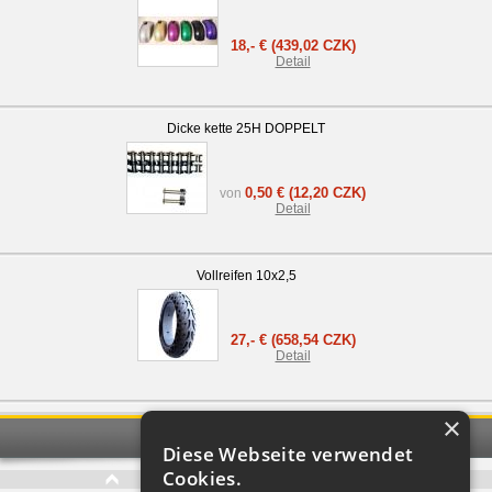
18,- €
(439,02 CZK)
Detail
Dicke kette 25H DOPPELT
0,50 €
(12,20 CZK)
von
Detail
Vollreifen 10x2,5
27,- €
(658,54 CZK)
Detail
×
Empfohlene Produkte
Diese Webseite verwendet
Cookies.